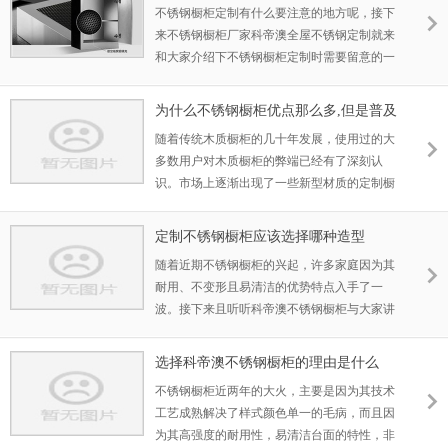
寸。 侧吸式油烟机和顶吸式油烟都各
不锈钢橱柜定制有什么要注意的地方呢，接下
来不锈钢橱柜厂家科帝澳全屋不锈钢定制就来
和大家介绍下不锈钢橱柜定制时需要留意的一
些内容。
为什么不锈钢橱柜优点那么多,但是普及
率却不高
随着传统木质橱柜的几十年发展，使用过的大
多数用户对木质橱柜的弊端已经有了深刻认
识。市场上逐渐出现了一些新型材质的定制橱
柜，如不锈钢橱柜。
定制不锈钢橱柜应该选择哪种造型
随着近期不锈钢橱柜的兴起，许多家庭因为其
耐用、不变形且易清洁的优势特点入手了一
波。接下来且听听科帝澳不锈钢橱柜与大家讲
解如何选择不同造型的不锈钢橱柜。
选择科帝澳不锈钢橱柜的理由是什么
不锈钢橱柜近两年的大火，主要是因为其技术
工艺成熟解决了样式颜色单一的毛病，而且因
为其高强度的耐用性，易清洁台面的特性，非