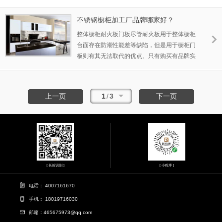
常适合喜欢下厨的家庭安装定制。
不锈钢橱柜加工厂品牌哪家好？
整体橱柜耐火板门板尽管耐火板用于整体橱柜
台面存在防潮性能差等缺陷，但是用于橱柜门
板则有其无法取代的优点。只有购买有品牌实
力的不锈钢橱柜厂家，售后服务才有保障。 而
且厨房每天做饭炒菜油烟都是非常大，日常清
洁卫生也比较麻烦，但选择了不锈钢橱柜后这
1
/
3
上一页
下一页
一切就变得简单很多。在生产加工的过程中，
不锈钢橱柜台面难免会出现一定的划痕，抛光
处理可以将这些划痕或者缺陷抛掉。不锈钢的
材质有很多种，其中最好的就是304不锈钢
了，加上橱柜的制作比较复杂，因而一个不锈
钢整体橱柜的价格是比较高的。 不锈钢
[ 长按识别 ]
[ 小程序 ]
电话： 4007161670
手机： 18019716030
邮箱：465675973@qq.com