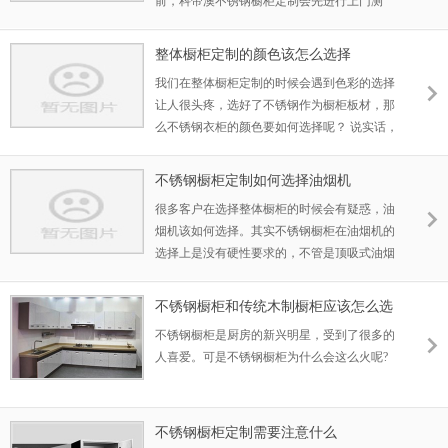
前，科帝澳不锈钢橱柜定制会先进行上门测
相连的岛台，既可以做操作台用，也可以做极
量， 然后才会和客户讨论这个设计。具体怎么
简的设计，岛台下面不做柜体，而是放几把吧
设计，我们先按照尺寸来设计。有的客户很纠
台椅，作 为一张小户型桌子一样使用。在主人
整体橱柜定制的颜色该怎么选择
结是多做抽屉还是开门柜子，这个其实取决于
在操作中还能一边与朋友交流的平台
我们在整体橱柜定制的时候会遇到色彩的选择
整体的 需求，主要是厨房主人的使用习惯和家
让人很头疼，选好了不锈钢作为橱柜板材，那
庭的生活习惯。 如果说厨房收纳大件的物品比
么不锈钢衣柜的颜色要如何选择呢？ 说实话，
较多，那么我们会建议多做开门，这样的话空
什么样的颜色都有人选择，全凭自己的喜好，
间大，可以塞下大件的物品，拿取方便些，对
但是如果你想要对颜色的搭配有个细致的了
于这方面需要大的 客户来说是
不锈钢橱柜定制如何选择油烟机
解，需要通过研究和对比才 能做决定的话就可
很多客户在选择整体橱柜的时候会有疑惑，油
以一起来学习学习。 一般来说，整体橱柜定制
烟机该如何选择。其实不锈钢橱柜在油烟机的
中用的最多的颜色就是白色了，白色是最百搭
选择上是没有硬性要求的，不管是顶吸式油烟
也最不会出错的颜色。但是很对人介意白色不
机 还是侧吸式油烟机都可以。但是在设计的时
耐脏，打 理不方便。现在的橱柜颜色选择非常
候一定要想好是做什么样的油烟机，最好是先
丰富，但是一般我们还是建议衣柜选用浅色系
不锈钢橱柜和传统木制橱柜应该怎么选
把油烟机买好，这样方便我们设计尺寸。我们
的。过于深的颜色，时间久了会让人产
不锈钢橱柜是厨房的新兴明星，受到了很多的
的不 锈钢台面是一体成型的，所以，尺寸一定
人喜爱。可是不锈钢橱柜为什么会这么火呢?
是要提前确定下来，现场再修改是不行的。如
果到时候拿回工厂进行二次加工那么这个经济
成本太 大了，所以一般都是建议先买好，然后
我们在上门测量的时候可以最为精准的算好尺
不锈钢橱柜定制需要注意什么