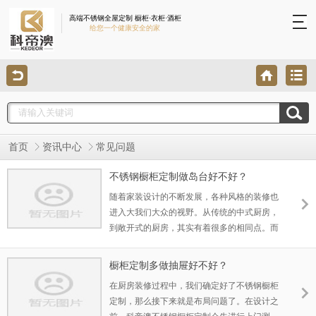
高端不锈钢全屋定制 橱柜·衣柜·酒柜
给您一个健康安全的家
首页
资讯中心
常见问题
不锈钢橱柜定制做岛台好不好？
随着家装设计的不断发展，各种风格的装修也
进入大我们大众的视野。从传统的中式厨房，
到敞开式的厨房，其实有着很多的相同点。而
岛台的 设计，又称为新式厨房的另一个亮点。
不锈钢橱柜定制可以做岛台吗？当然可以做，
橱柜定制多做抽屉好不好？
不锈钢橱柜和传统的橱柜除了材料方面其他没
在厨房装修过程中，我们确定好了不锈钢橱柜
有本质区别， 对于这些新式时尚的设计都是适
定制，那么接下来就是布局问题了。在设计之
用。 岛台型橱柜一般分两种，一是与整体橱柜