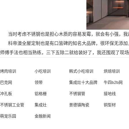
当时考虑不锈钢也是担心木质的容易发霉，就会有小强，我
科帝澳全屋定制也是有口皆碑的知名大品牌，很环保无添加
师傅手法也相当熟练，三下五除二就给装好了，我还围观了现场
烤肉培训
小吃培训
韩式小吃培训
烘焙培训
巴克网
领带
集成灶十大品牌
牛四b2b网
冲孔板
铝格栅
不锈钢管
接地线
不锈钢工业管
集成灶
景德镇陶瓷
铜型材
萌宠乐园
金融新闻