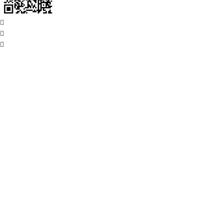


