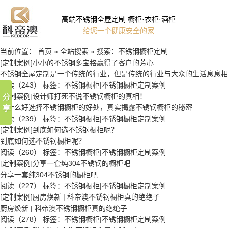
高端不锈钢全屋定制 橱柜·衣柜·酒柜
给您一个健康安全的家
当前位置：
首页
»
全站搜索
» 搜索：不锈钢橱柜定制
[定制案例]小小的不锈钢多宝格赢得了客户的芳心
不锈钢全屋定制是一个传统的行业，但是传统的行业与大众的生活息息相
阅读（243）
标签：
不锈钢橱柜
|
不锈钢橱柜定制案例
[定制案例]设计师打死不说不锈钢橱柜的真相！
为什么好选择不锈钢橱柜的好处，真实揭露不锈钢橱柜的秘密
阅读（239）
标签：
不锈钢橱柜
|
不锈钢橱柜定制案例
[定制案例]到底如何选不锈钢橱柜呢？
到底如何选不锈钢橱柜呢？
阅读（260）
标签：
不锈钢橱柜
|
不锈钢橱柜定制案例
[定制案例]分享一套纯304不锈钢的橱柜吧
分享一套纯304不锈钢的橱柜吧
阅读（227）
标签：
不锈钢橱柜
|
不锈钢橱柜定制案例
[定制案例]厨房焕新 | 科帝澳不锈钢橱柜真的绝绝子
厨房焕新 | 科帝澳不锈钢橱柜真的绝绝子
阅读（278）
标签：
不锈钢橱柜
|
不锈钢橱柜定制案例